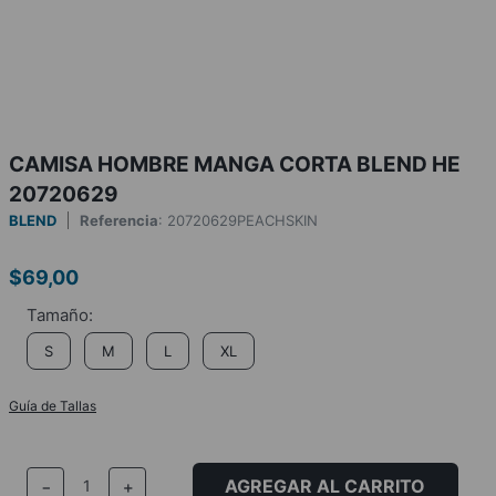
CAMISA HOMBRE MANGA CORTA BLEND HE
20720629
BLEND
Referencia
:
20720629PEACHSKIN
$
69
,
00
S
M
L
XL
Guía de Tallas
AGREGAR AL CARRITO
－
＋