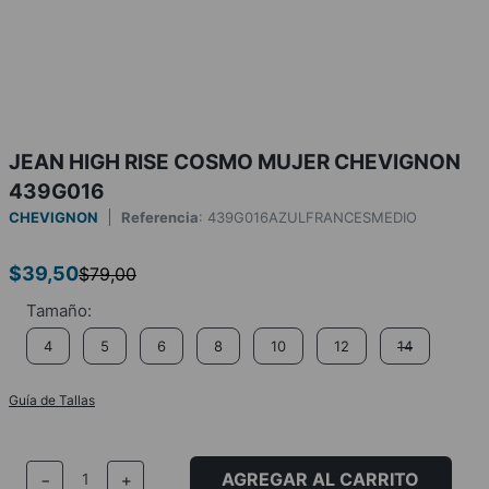
JEAN HIGH RISE COSMO MUJER CHEVIGNON
439G016
CHEVIGNON
Referencia
:
439G016AZULFRANCESMEDIO
$
39
,
50
$
79
,
00
4
5
6
8
10
12
14
Guía de Tallas
AGREGAR AL CARRITO
－
＋