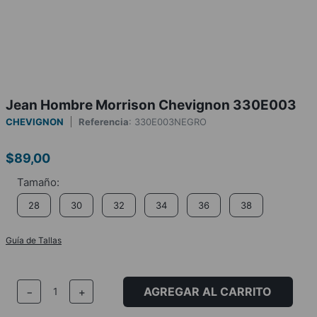
Jean Hombre Morrison Chevignon 330E003
CHEVIGNON
Referencia
:
330E003NEGRO
$
89
,
00
28
30
32
34
36
38
Guía de Tallas
AGREGAR AL CARRITO
－
＋