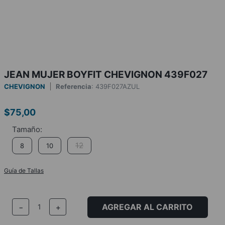
JEAN MUJER BOYFIT CHEVIGNON 439F027
CHEVIGNON
Referencia
:
439F027AZUL
$
75
,
00
12
8
10
Guía de Tallas
AGREGAR AL CARRITO
－
＋