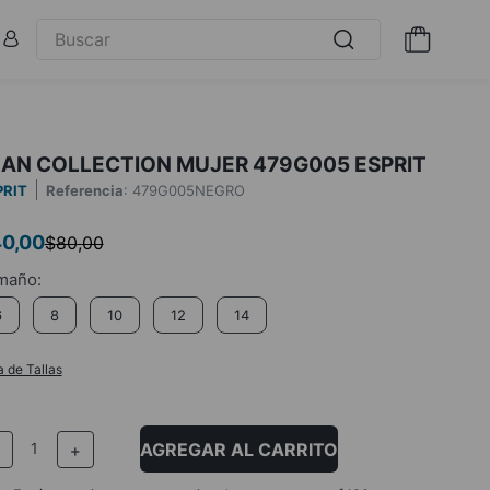
EAN COLLECTION MUJER 479G005 ESPRIT
PRIT
Referencia
:
479G005NEGRO
40
,
00
$
80
,
00
6
8
10
12
14
a de Tallas
AGREGAR AL CARRITO
－
＋