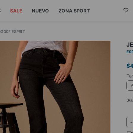
S
SALE
NUEVO
ZONA SPORT
G005 ESPRIT
J
ES
$
Guí