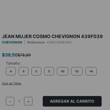
JEAN MUJER COSMO CHEVIGNON 439F039
CHEVIGNON
Referencia
:
439F039NEGRO
$
39
,
50
$
78
,
99
4
5
6
8
10
12
14
Guía de Tallas
AGREGAR AL CARRITO
－
＋