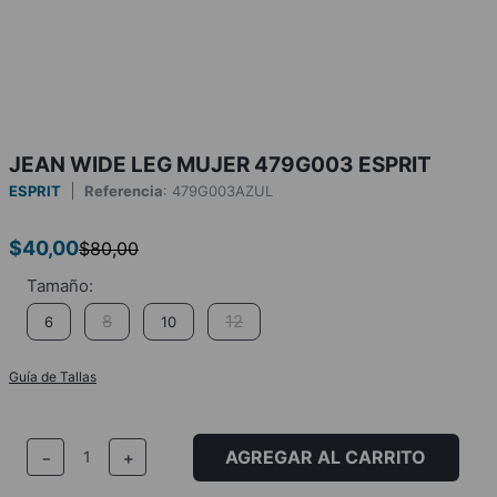
JEAN WIDE LEG MUJER 479G003 ESPRIT
ESPRIT
Referencia
:
479G003AZUL
$
40
,
00
$
80
,
00
8
12
6
10
Guía de Tallas
AGREGAR AL CARRITO
－
＋