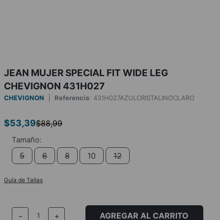
JEAN MUJER SPECIAL FIT WIDE LEG
CHEVIGNON 431H027
CHEVIGNON
Referencia
:
431H027AZULCRISTALINOCLARO
$
53
,
39
$
88
,
99
5
6
8
10
12
Guía de Tallas
AGREGAR AL CARRITO
－
＋