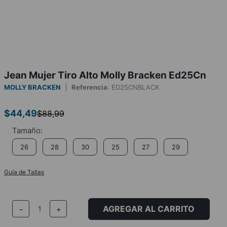
Jean Mujer Tiro Alto Molly Bracken Ed25Cn
MOLLY BRACKEN
Referencia
:
ED25CNBLACK
$
44
,
49
$
88
,
99
26
28
30
25
27
29
Guía de Tallas
AGREGAR AL CARRITO
－
＋