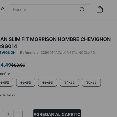
EAN SLIM FIT MORRISON HOMBRE CHEVIGNON
39G014
EVIGNON
Referencia
:
339G014AZULCRISTALINOCLARO
44
,
49
$
88
,
99
28X32
30X32
32X32
34X32
36X32
a de Tallas
AGREGAR AL CARRITO
－
＋