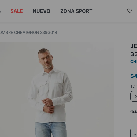
S
SALE
NUEVO
ZONA SPORT
HOMBRE CHEVIGNON 339G014
J
3
CH
$
Guí