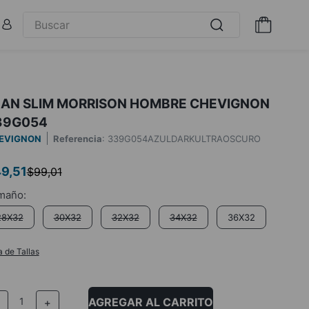
EAN SLIM MORRISON HOMBRE CHEVIGNON
39G054
EVIGNON
Referencia
:
339G054AZULDARKULTRAOSCURO
49
,
51
$
99
,
01
28X32
30X32
32X32
34X32
36X32
a de Tallas
AGREGAR AL CARRITO
－
＋