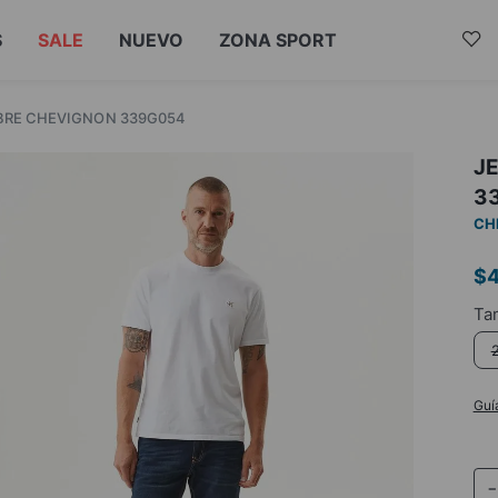
S
SALE
NUEVO
ZONA SPORT
BRE CHEVIGNON 339G054
J
3
CH
$
Guí