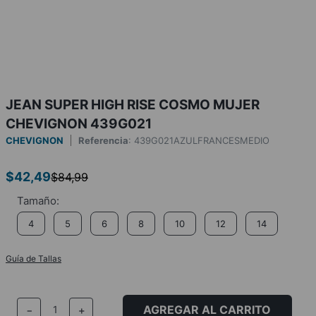
JEAN SUPER HIGH RISE COSMO MUJER
CHEVIGNON 439G021
CHEVIGNON
Referencia
:
439G021AZULFRANCESMEDIO
$
42
,
49
$
84
,
99
4
5
6
8
10
12
14
Guía de Tallas
AGREGAR AL CARRITO
－
＋