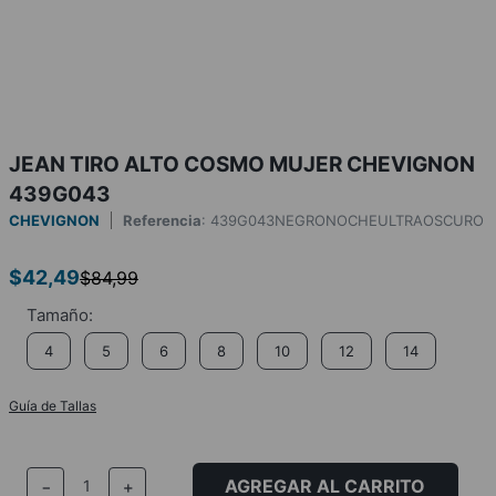
JEAN TIRO ALTO COSMO MUJER CHEVIGNON
439G043
CHEVIGNON
Referencia
:
439G043NEGRONOCHEULTRAOSCURO
$
42
,
49
$
84
,
99
4
5
6
8
10
12
14
Guía de Tallas
AGREGAR AL CARRITO
－
＋