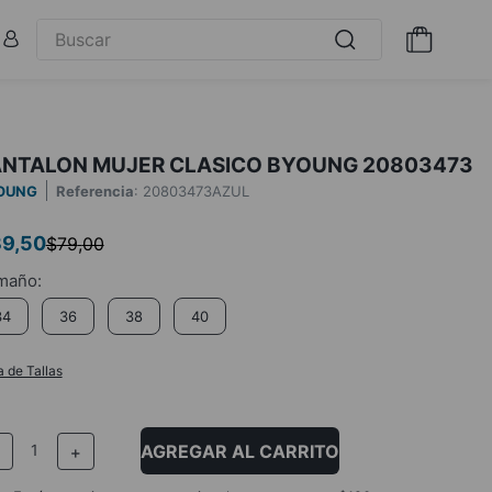
ANTALON MUJER CLASICO BYOUNG 20803473
OUNG
Referencia
:
20803473AZUL
39
,
50
$
79
,
00
34
36
38
40
a de Tallas
AGREGAR AL CARRITO
－
＋