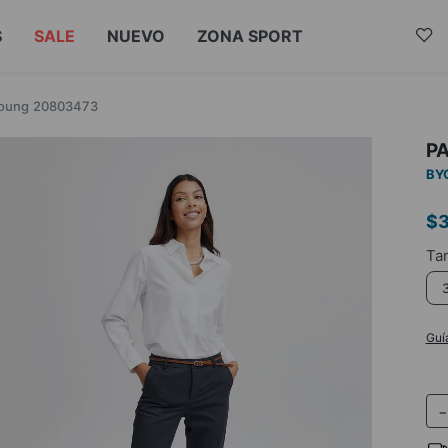
S
SALE
NUEVO
ZONA SPORT
Byoung 20803473
P
BY
$
Guí