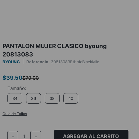
PANTALON MUJER CLASICO byoung
20813083
BYOUNG
Referencia
:
20813083EthnicBlackMix
$
39
,
50
$
79
,
00
34
36
38
40
Guía de Tallas
AGREGAR AL CARRITO
－
＋