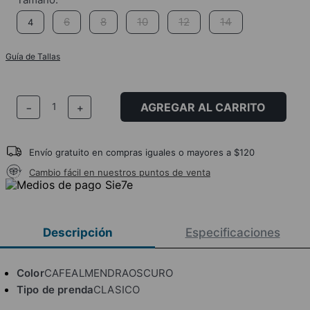
6
8
10
12
14
4
Guía de Tallas
AGREGAR AL CARRITO
－
＋
Envío gratuito en compras iguales o mayores a $120
Cambio fácil en nuestros puntos de venta
Descripción
Especificaciones
Color
CAFEALMENDRAOSCURO
Tipo de prenda
CLASICO