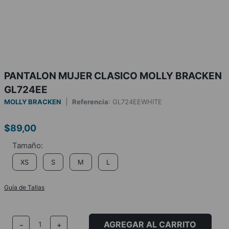
PANTALON MUJER CLASICO MOLLY BRACKEN
GL724EE
MOLLY BRACKEN
Referencia
:
GL724EEWHITE
$
89
,
00
XS
S
M
L
Guía de Tallas
AGREGAR AL CARRITO
－
＋