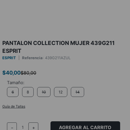
PANTALON COLLECTION MUJER 439G211
ESPRIT
ESPRIT
Referencia
:
439G211AZUL
$
40
,
00
$
80
,
00
6
8
10
12
14
Guía de Tallas
AGREGAR AL CARRITO
－
＋