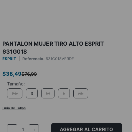
PANTALON MUJER TIRO ALTO ESPRIT
631G018
ESPRIT
Referencia
:
631G018VERDE
$
38
,
49
$
76
,
99
XS
M
L
XL
S
Guía de Tallas
AGREGAR AL CARRITO
－
＋