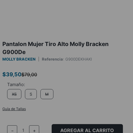
Pantalon Mujer Tiro Alto Molly Bracken
G900De
MOLLY BRACKEN
Referencia
:
G900DEKHAKI
$
39
,
50
$
79
,
00
XS
S
M
Guía de Tallas
AGREGAR AL CARRITO
－
＋