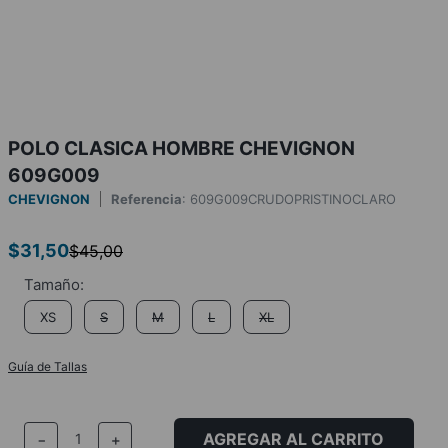
POLO CLASICA HOMBRE CHEVIGNON
609G009
CHEVIGNON
Referencia
:
609G009CRUDOPRISTINOCLARO
$
31
,
50
$
45
,
00
XS
S
M
L
XL
Guía de Tallas
AGREGAR AL CARRITO
－
＋