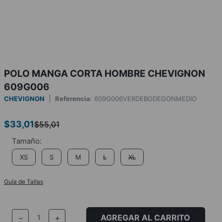
POLO MANGA CORTA HOMBRE CHEVIGNON
609G006
CHEVIGNON
Referencia
:
609G006VERDEBODEGONMEDIO
$
33
,
01
$
55
,
01
XS
S
M
L
XL
Guía de Tallas
AGREGAR AL CARRITO
－
＋