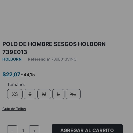
POLO DE HOMBRE SESGOS HOLBORN
739E013
HOLBORN
Referencia
:
739E013VINO
$
22
,
07
$
44
,
15
XS
S
M
L
XL
Guía de Tallas
AGREGAR AL CARRITO
－
＋