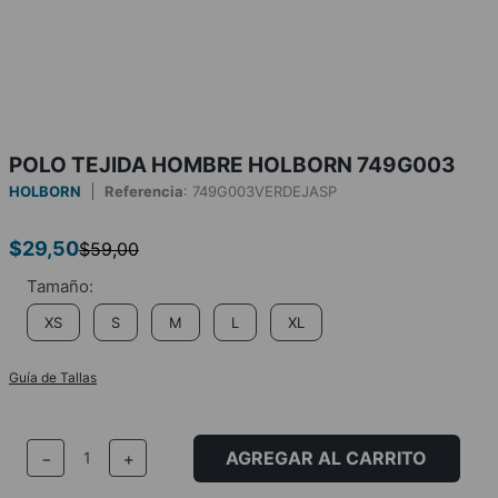
POLO TEJIDA HOMBRE HOLBORN 749G003
HOLBORN
Referencia
:
749G003VERDEJASP
$
29
,
50
$
59
,
00
XS
S
M
L
XL
Guía de Tallas
AGREGAR AL CARRITO
－
＋