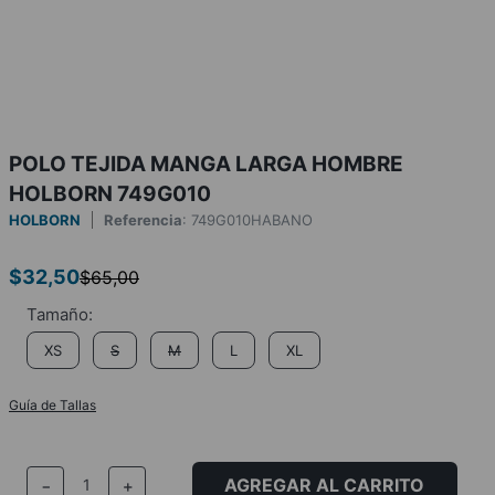
POLO TEJIDA MANGA LARGA HOMBRE
HOLBORN 749G010
HOLBORN
Referencia
:
749G010HABANO
$
32
,
50
$
65
,
00
XS
S
M
L
XL
Guía de Tallas
AGREGAR AL CARRITO
－
＋