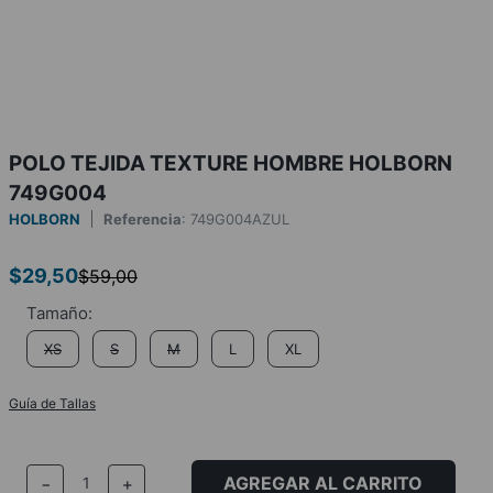
POLO TEJIDA TEXTURE HOMBRE HOLBORN
749G004
HOLBORN
Referencia
:
749G004AZUL
$
29
,
50
$
59
,
00
XS
S
M
L
XL
Guía de Tallas
AGREGAR AL CARRITO
－
＋