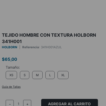
TEJIDO HOMBRE CON TEXTURA HOLBORN
341H001
HOLBORN
Referencia
:
341H001AZUL
$
65
,
00
XS
S
M
L
XL
Guía de Tallas
AGREGAR AL CARRITO
－
＋