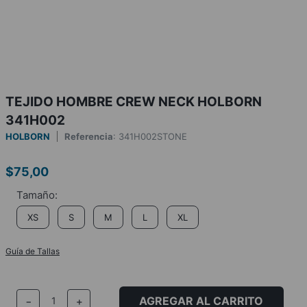
TEJIDO HOMBRE CREW NECK HOLBORN
341H002
HOLBORN
Referencia
:
341H002STONE
$
75
,
00
XS
S
M
L
XL
Guía de Tallas
AGREGAR AL CARRITO
－
＋