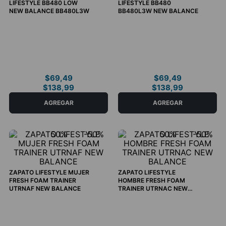
LIFESTYLE BB480 LOW
LIFESTYLE BB480
NEW BALANCE BB480L3W
BB480L3W NEW BALANCE
7
7.5
8
8.5
10.5
11
9.5
$
69
,
49
$
69
,
49
$
138
,
99
$
138
,
99
COMPRAR AHORA
COMPRAR AHORA
AGREGAR
AGREGAR
50%
-
50%
50%
-
50%
ZAPATO LIFESTYLE MUJER
ZAPATO LIFESTYLE
FRESH FOAM TRAINER
HOMBRE FRESH FOAM
UTRNAF NEW BALANCE
TRAINER UTRNAC NEW
BALANCE
8
8.5
7