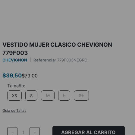
VESTIDO MUJER CLASICO CHEVIGNON
779F003
CHEVIGNON
Referencia
:
779F003NEGRO
$
39
,
50
$
79
,
00
M
L
XL
XS
S
Guía de Tallas
AGREGAR AL CARRITO
－
＋