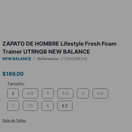
ZAPATO DE HOMBRE Lifestyle Fresh Foam
Trainer UTRNQB NEW BALANCE
NEW BALANCE
Referencia
:
UTRNQBBEIGE
$
189
,
00
4.5
5
5.5
6
6.5
4
7
7.5
8
8.5
Guía de Tallas