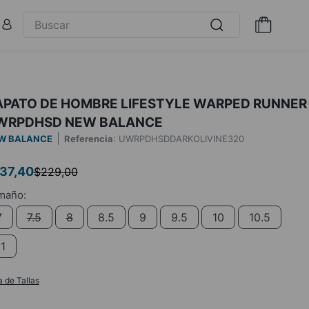
APATO DE HOMBRE LIFESTYLE WARPED RUNNER
WRPDHSD NEW BALANCE
W BALANCE
Referencia
:
UWRPDHSDDARKOLIVINE320
37
,
40
$
229
,
00
7
7.5
8
8.5
9
9.5
10
10.5
11
a de Tallas