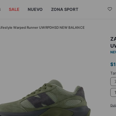
S
SALE
NUEVO
ZONA SPORT
ifestyle Warped Runner UWRPDHSD NEW BALANCE
Z
U
NE
$
1
Guí