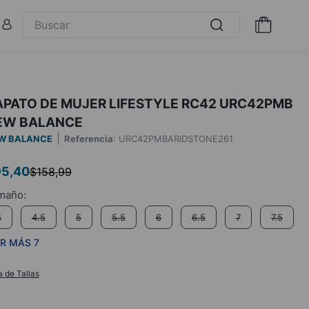
APATO DE MUJER LIFESTYLE RC42 URC42PMB
EW BALANCE
W BALANCE
Referencia
:
URC42PMBARIDSTONE261
95
,
40
$
158
,
99
4
4.5
5
5.5
6
6.5
7
7.5
R MÁS 7
a de Tallas