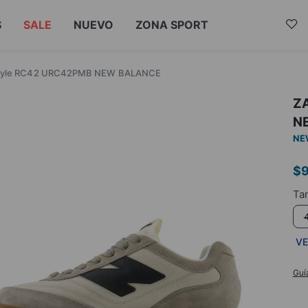
S
SALE
NUEVO
ZONA SPORT
style RC42 URC42PMB NEW BALANCE
Z
N
NE
$
VE
Guí