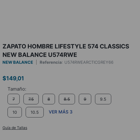
ZAPATO HOMBRE LIFESTYLE 574 CLASSICS
NEW BALANCE U574RWE
NEW BALANCE
Referencia
:
U574RWEARCTICGREY66
$
149
,
01
7
7.5
8
8.5
9
9.5
VER MÁS 3
10
10.5
Guía de Tallas