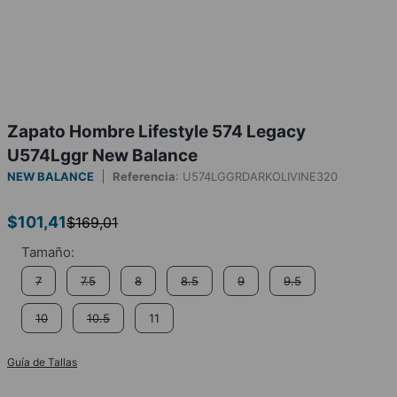
Zapato Hombre Lifestyle 574 Legacy
U574Lggr New Balance
NEW BALANCE
Referencia
:
U574LGGRDARKOLIVINE320
$
101
,
41
$
169
,
01
7
7.5
8
8.5
9
9.5
10
10.5
11
Guía de Tallas