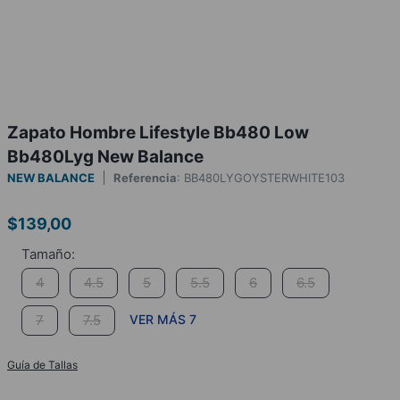
Zapato Hombre Lifestyle Bb480 Low
Bb480Lyg New Balance
NEW BALANCE
Referencia
:
BB480LYGOYSTERWHITE103
$
139
,
00
4
4.5
5
5.5
6
6.5
7
7.5
VER MÁS 7
Guía de Tallas