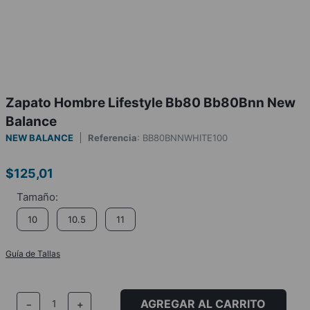
Zapato Hombre Lifestyle Bb80 Bb80Bnn New
Balance
NEW BALANCE
Referencia
:
BB80BNNWHITE100
$
125
,
01
10
10.5
11
Guía de Tallas
AGREGAR AL CARRITO
－
＋