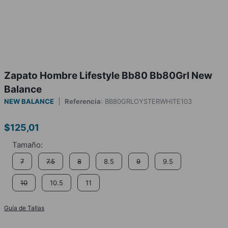
Zapato Hombre Lifestyle Bb80 Bb80Grl New
Balance
NEW BALANCE
Referencia
:
BB80GRLOYSTERWHITE103
$
125
,
01
7
7.5
8
8.5
9
9.5
10
10.5
11
Guía de Tallas