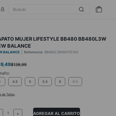
APATO MUJER LIFESTYLE BB480 BB480L3W
EW BALANCE
W BALANCE
Referencia
:
BB480L3WWHITE100
69
,
49
$
138
,
99
4
6.5
4.5
5
5.5
6
a de Tallas
AGREGAR AL CARRITO
－
＋