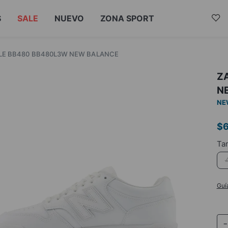
S
SALE
NUEVO
ZONA SPORT
YLE BB480 BB480L3W NEW BALANCE
Z
N
NE
$
Guí