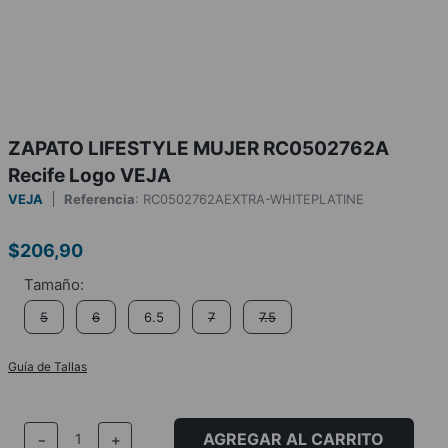
ZAPATO LIFESTYLE MUJER RC0502762A
Recife Logo VEJA
VEJA
Referencia
:
RC0502762AEXTRA-WHITEPLATINE
$
206
,
90
5
6
6.5
7
7.5
Guía de Tallas
AGREGAR AL CARRITO
－
＋