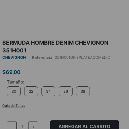
BERMUDA HOMBRE DENIM CHEVIGNON
351H001
CHEVIGNON
Referencia
:
351H001GRISPLATEADOMEDIO
$
69
,
00
30
32
34
36
38
Guía de Tallas
AGREGAR AL CARRITO
－
＋