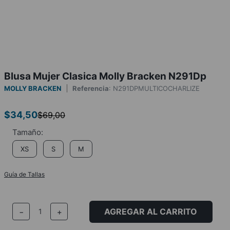
Blusa Mujer Clasica Molly Bracken N291Dp
MOLLY BRACKEN
Referencia
:
N291DPMULTICOCHARLIZE
$
34
,
50
$
69
,
00
XS
S
M
Guía de Tallas
AGREGAR AL CARRITO
－
＋