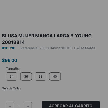
BLUSA MUJER MANGA LARGA B.YOUNG
20818814
BYOUNG
Referencia
:
20818814SPRINGBIGFLOWERSMARSH
$
99
,
00
34
36
38
40
Guía de Tallas
AGREGAR AL CARRITO
－
＋