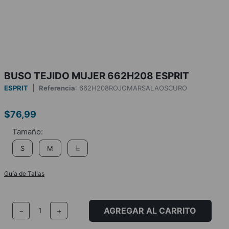
BUSO TEJIDO MUJER 662H208 ESPRIT
ESPRIT
Referencia
:
662H208ROJOMARSALAOSCURO
$
76
,
99
L
S
M
Guía de Tallas
AGREGAR AL CARRITO
－
＋