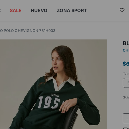
S
SALE
NUEVO
ZONA SPORT
PO POLO CHEVIGNON 781H003
B
CH
$
Guí