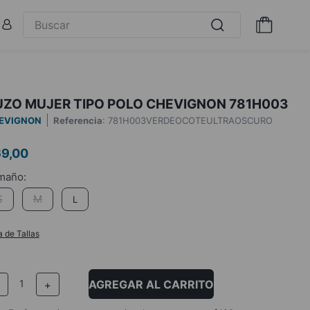
UZO MUJER TIPO POLO CHEVIGNON 781H003
EVIGNON
Referencia
:
781H003VERDEOCOTEULTRAOSCURO
69
,
00
S
M
L
a de Tallas
AGREGAR AL CARRITO
－
＋