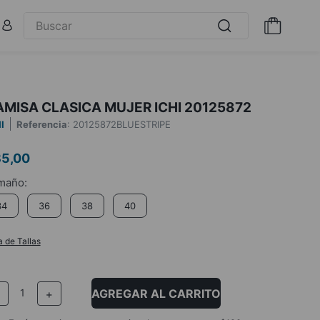
MISA CLASICA MUJER ICHI 20125872
I
Referencia
:
20125872BLUESTRIPE
85
,
00
34
36
38
40
a de Tallas
AGREGAR AL CARRITO
－
＋