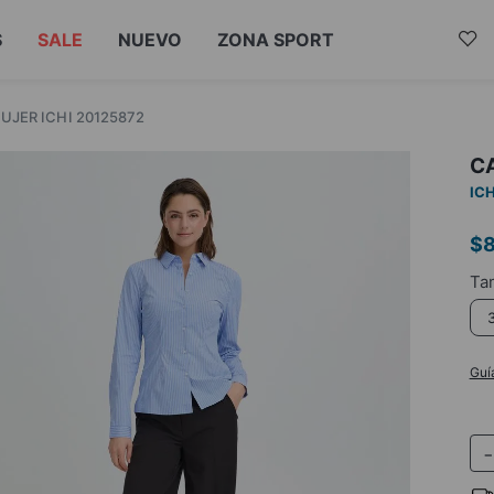
S
SALE
NUEVO
ZONA SPORT
UJER ICHI 20125872
CA
ICH
$
Guí