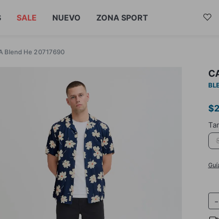
S
SALE
NUEVO
ZONA SPORT
 Blend He 20717690
C
BL
$
Guí