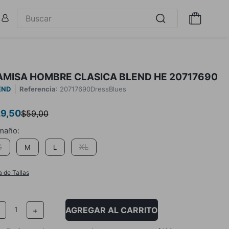
AMISA HOMBRE CLASICA BLEND HE 20717690
END
Referencia
:
20717690DressBlues
29
,
50
$
59
,
00
S
XL
M
L
a de Tallas
AGREGAR AL CARRITO
－
＋