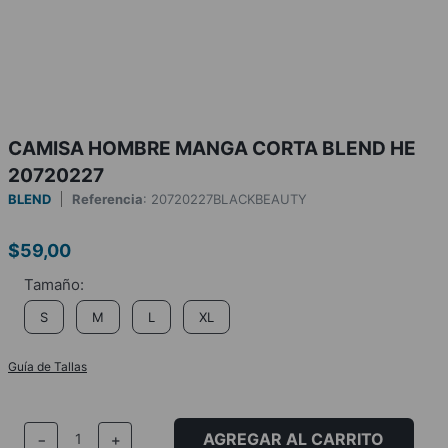
CAMISA HOMBRE MANGA CORTA BLEND HE
20720227
BLEND
Referencia
:
20720227BLACKBEAUTY
$
59
,
00
S
M
L
XL
Guía de Tallas
AGREGAR AL CARRITO
－
＋