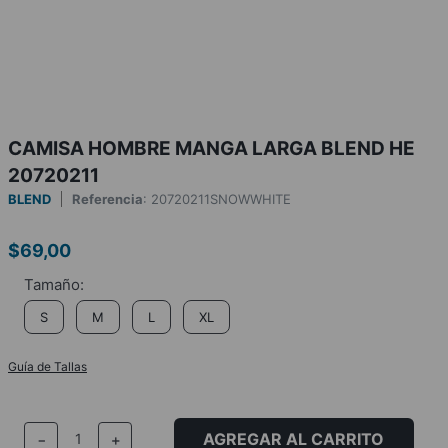
CAMISA HOMBRE MANGA LARGA BLEND HE
20720211
BLEND
Referencia
:
20720211SNOWWHITE
$
69
,
00
S
M
L
XL
Guía de Tallas
AGREGAR AL CARRITO
－
＋