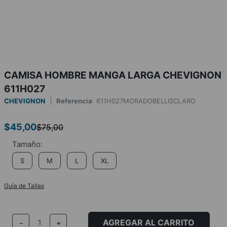
CAMISA HOMBRE MANGA LARGA CHEVIGNON
611H027
CHEVIGNON
Referencia
:
611H027MORADOBELLISCLARO
$
45
,
00
$
75
,
00
S
M
L
XL
Guía de Tallas
AGREGAR AL CARRITO
－
＋